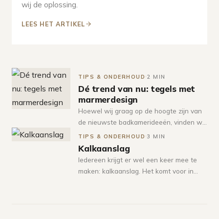
wij de oplossing.
LEES HET ARTIKEL
TIPS & ONDERHOUD
2 MIN
Dé trend van nu: tegels met
marmerdesign
Hoewel wij graag op de hoogte zijn van
de nieuwste badkamerideeën, vinden wij
een lange levensduur van de stijl één van
TIPS & ONDERHOUD
3 MIN
de belangrijkste elementen bij een
Kalkaanslag
ontwerp.
Iedereen krijgt er wel een keer mee te
maken: kalkaanslag. Het komt voor in
bijna iedere badkamer en het is een
probleem die je vroegtijdig tegen moet
gaan om erger te voorkomen.