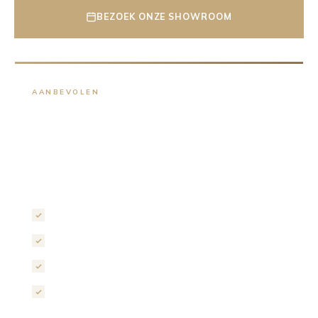
BEZOEK ONZE SHOWROOM
AANBEVOLEN
Gratis 3D ontwerp
op maat
Maak een vrijblijvende afspraak en ontvang een
persoonlijk ontwerp van jouw badkamer.
Eigen showroom van 1.000m²
Fotorealistisch 3D ontwerp
Persoonlijk adviesgesprek
Transparante offerte binnen 5 werkdagen