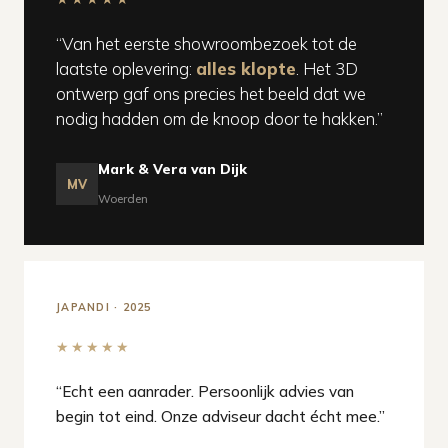
“Van het eerste showroombezoek tot de
laatste oplevering:
alles klopte
. Het 3D
ontwerp gaf ons precies het beeld dat we
nodig hadden om de knoop door te hakken.”
Mark & Vera van Dijk
MV
Woerden
JAPANDI · 2025
★★★★★
“Echt een aanrader. Persoonlijk advies van
begin tot eind. Onze adviseur dacht écht mee.”