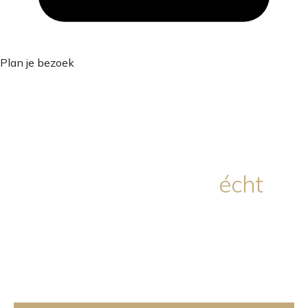
Plan je bezoek
Badkamers waar je
écht
thuiskomt.
Persoonlijk ontworpen badkamers met karakter.
Vakmanschap, oog voor detail en jouw verhaal als
uitgangspunt.