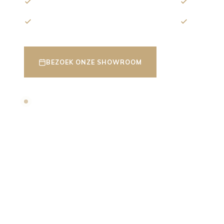
Persoonlijk advies
Gratis 3
Vrijblijvende offerte
Ervaren
BEZOEK ONZE SHOWROOM
ONTDEK ON
Nu beschikbaar: gratis 3D ontwerp op maat, inclusief vrijblijv