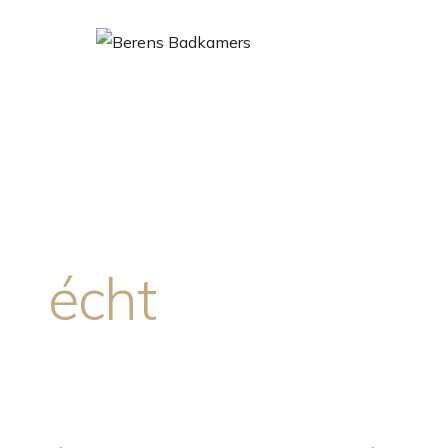
HOME
BADKAME
Badkamers waa
écht
thuiskomt.
Persoonlijk ontworpen badkamers met karakter. Vak
voor detail en jouw verhaal als uitgangspunt.