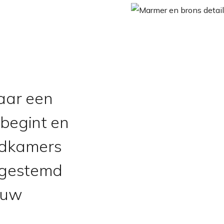
aar een
 begint en
adkamers
gestemd
jouw