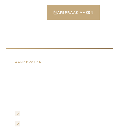
CT
0348 46 01 32
AFSPRAAK MAKEN
AANBEVOLEN
Gratis 3D ontwerp
op maat
Maak een vrijblijvende afspraak en ontvang
een persoonlijk ontwerp van jouw badkamer.
Eigen showroom van 1.000m²
Fotorealistisch 3D ontwerp