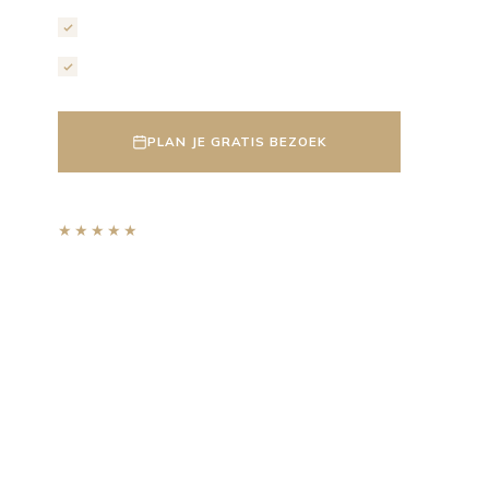
Persoonlijk adviesgesprek
Transparante offerte binnen 5 werkdagen
PLAN JE GRATIS BEZOEK
★★★★★
9,2
· gebaseerd op 500+ reviews